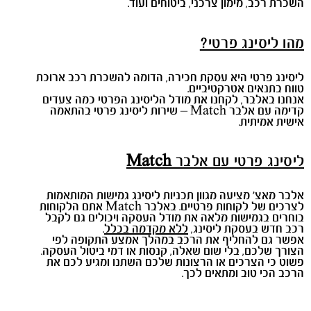
השכרת רכב, מימון צרכני, ביטוחים ועוד.
מהו ליסינג פרטי?
ליסינג פרטי היא עסקת חכירה, הדומה להשכרת רכב ארוכת
טווח בתנאים אטרקטיביים.
אנחנו באלבר, לקחנו את מודל הליסינג הפרטי כמה צעדים
קדימה עם אלבר Match – שירות ליסינג פרטי בהתאמה
אישית אמיתית.
ליסינג פרטי עם אלבר
Match
אלבר מאצ' מציעה מגוון תכניות ליסינג גמישות המותאמות
לצרכים של לקוחות פרטיים. באלבר Match אתם הלקוחות
בוחרים בגמישות מלאה את מודל העסקה ויכולים גם לקבל
רכב חדש בעסקת ליסינג,
ללא מקדמה בכלל
.
אפשר גם להחליף את הרכב במהלך אמצע התקופה לפי
הצורך שלכם, בלי שום שאלה, קנסות או דמי ביטול העסקה.
פשוט כי הצרכים או הרצונות שלכם השתנו ומגיע לכם את
הרכב הכי טוב ומתאים לכך.