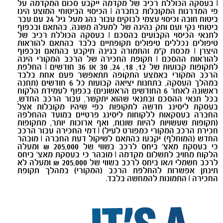
| בעסקה הכוללת רכיב של מקדמה ייקבע סכום המקדמה על
פי המדרגות המקובלות בחברה | הכיסוי הביטוחי המוצע הינו
ביטוח חובה וכיסוי עצמי לנזקים עבור נהג מעל גיל 24 עם עבר
ביטוחי נקי ועם ותק נהיגה של למעלה משנה, בהתאם ובכפוף
לתנאי הכיסוי הקבועים בהסכם | בעסקה הכוללת רכיב של
טיפולים נכללים טיפולים תקופתיים בלבד בהתאם להוראות
היצרן | מכסת ק"מ והתמורה בגינה תיקבע בהתאם ובכפוף
להוראות ההסכם | תקופת החכירה של הרכב המקורי הינה
לתקופות קבועות של 12, 18, 24, 30 או 36 חודשים | החלפת
הרכב המקורי באמצע התקופה תתאפשר פעם אחת בלבד
במהלך העסקה, בתחנות יציאה קבועות כל 6 חודשים (תחנה
ראשונה לאחר 6 החודשים הראשונים) בכפוף לעמידת הלקוח
בכל תנאי ההסכם ובתנאי שהוא יתקשר, עבור הרכב החדש,
בעסקת ליסינג חדשה לתקופות כפי שיהיו מקובלות אצל
החברה בעסקאות ללקוחות ליסינג פרטיים במועד ההחלפה
(תקופות שעשויות להיות שונות, ואף ארוכות יותר, מתקופות
חכירת הרכב המקורי כמפורט לעיל) | דמי החכירה עבור הרכב
החדש (המוחלף) יקבעו בהתאם לשיקול דעת החברה | מובהר
כי בעסקת מאצ' ביחס לרכב בשווי של 205,000 ₪ ומעלה
הלקוח מחויב לתשלום מקדמה | מובהר כי בעסקת מאצ' ביחס
לרכב חשמלי ו/או ביחס לרכב בשווי של 205,000 ₪ ומעלה לא
תינתן אפשרות להחלפת הרכב (המקורי) במהלך תקופת
החכירה | התמונות להמחשה בלבד
.