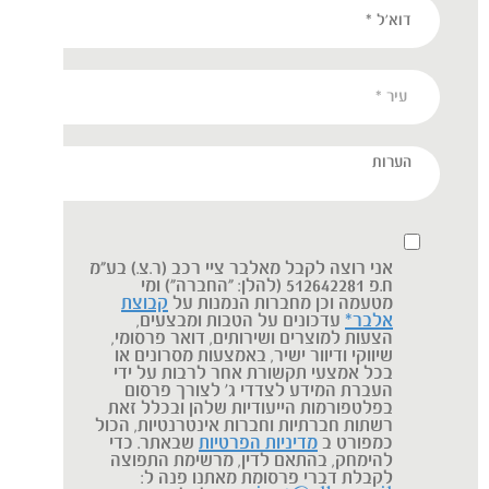
אני רוצה לקבל מאלבר ציי רכב (ר.צ.) בע"מ
ח.פ 512642281 (להלן: "החברה") ומי
מטעמה וכן מחברות הנמנות על
קבוצת
אלבר*
עדכונים על הטבות ומבצעים,
הצעות למוצרים ושירותים, דואר פרסומי,
שיווקי ודיוור ישיר, באמצעות מסרונים או
בכל אמצעי תקשורת אחר לרבות על ידי
העברת המידע לצדדי ג' לצורך פרסום
בפלטפורמות הייעודיות שלהן ובכלל זאת
רשתות חברתיות וחברות אינטרנטיות, הכול
כמפורט ב
מדיניות הפרטיות
שבאתר. כדי
להימחק, בהתאם לדין, מרשימת התפוצה
לקבלת דברי פרסומת מאתנו פנה ל: