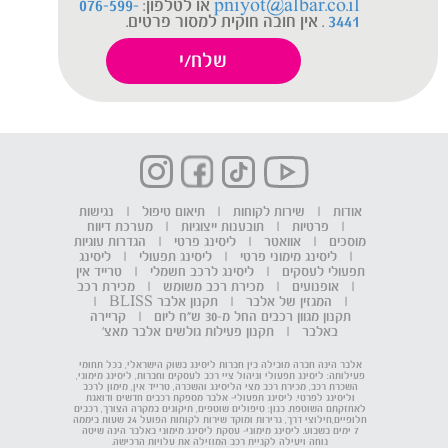
pniyot@albar.co.il
או לטלפון:
076-599-
3441
. אין חובה חוקית למסור פרטים.
אודות
|
שירות לקוחות
|
תיאום טיפול
|
נגישות
|
פרטיות
|
תובענות ייצוגיות
|
מערכת דיווח
מוסכים
|
אוואטר
|
ליסינג פרטי
|
הגדרות עוגיות
|
ליסינג מימוני פרטי
|
ליסינג תפעולי
|
ליסינג
תפעולי לעסקים
|
ליסינג לרכב חשמלי
|
טרייד אין
|
אופנועים
|
מכירת רכב משומש
|
מכירת רכב
|
המגזין של אלבר
|
תקנון אלבר BLISS
|
תקנון מגוון רכבים החל מ-30 ש"ח ליום
|
קריירה
באלבר
|
תקנון פעילות גולשים אלבר מאצ'
אלבר הינה חברה מובילה בין חברות ליסינג בשוק הישראלי, בכל תחומי
פעילותה: ליסינג תפעולי וניהול ציי רכב לעסקים וחברות, ליסינג מימוני,
השכרת רכב, מכירת רכב מצי הליסינג והשכרה, טרייד אין, מימון לרכב
וליסינג לפרטי. ליסינג תפעולי- אלבר מספקת רכבים חדשים ודואגת
לאחזקתם השוטפת. כגון: טיפולים שוטפים, תיקונים במקרה הצורך, רכבים
חלופיים,חילוצי דרך, גרירות ומוקד שירות לקוחות הפועל 24 שעות ביממה
7 ימים בשבוע. ליסינג מימוני- עסקת ליסינג מימוני באלבר הינה שיטה
נוחה ויעילה לקניית רכב המוזילה את עלויות הרכישה.