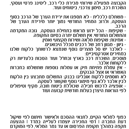
הקבוצה מפעילה שירותי מכירת כלי רכב, ליסינג פרטי ועסקי,
השכרת רכב, מימון צרכני, ביטוחים ועוד.
- משתלם כלכלית - לא תספגו את ירידת הערך של הרכב בסוף
העסקה, ולרוב המחיר החודשי נמוך יותר מירידת הערך של
הרכב.
- שקיפות - הכל ידוע מראש בתחילת העסקה, גובה המקדמה
והתשלום החודשי. אין תשלום יתרה בסיום התקופה.
- אמינות: שקיפות מלאה ושירות מקצועי ואמין.
- גיוון - מגוון רחב של רכבים מכלל היבואנים.
- לאלבר יש סל מוצרים נוסף שנמצא לרשותך כלקוח שלנו
במחירים אטרקטיביים:
מוסכים, השכרת רכב בארץ ובחו"ל ועוד הטבות בלעדיות רק
ללקוחות אלבר.
- אין עמלת פתיחת תיק או עמלות נוספות שתשלמו בחברות
האשראי או אצל הבנקים.
לא חוסמים ללקוח אובליגו בבנק: התשלום מתבצע בין הלקוח
לבין אלבר ללא גוף מימוני נוסף שקשור לעסקה.
- אופציה לרכוש חבילה שכוללת ביטוח חובה, מקיף וטיפולים
לפי הוראות היצרן בעלות חודשית קבועה ועוד
כפוף למלאי הקיים, לתנאי ההסכם ולאישור חיתום לפי שיקול
דעת החברה | דמי החכירה יוצמדו לעלייה במדד | ההצעה
תקפה במהלך תקופת הפרסום או עד גמר המלאי, לפי המוקדם