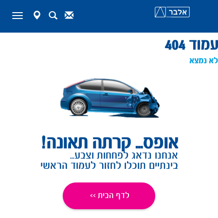
map-
Search
Contact
Toggle
marker
navigation
>
דף הבית
404
עמוד 404
לא נמצא
אופס... קרתה תאונה!
אנחנו נדאג לפחחות וצבע...
בינתיים תוכלו לחזור לעמוד הראשי
לדף הבית >>