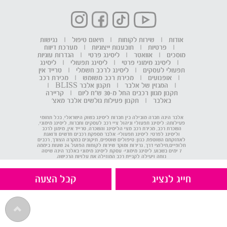
אודות
|
שירות לקוחות
|
תיאום טיפול
|
נגישות
|
פרטיות
|
תובענות ייצוגיות
|
מערכת דיווח
מוסכים
|
אוואטר
|
ליסינג פרטי
|
הגדרות עוגיות
|
ליסינג מימוני פרטי
|
ליסינג תפעולי
|
ליסינג
תפעולי לעסקים
|
ליסינג לרכב חשמלי
|
טרייד אין
|
אופנועים
|
מכירת רכב משומש
|
מכירת רכב
|
המגזין של אלבר
|
תקנון אלבר BLISS
|
תקנון מגוון רכבים החל מ-30 ש"ח ליום
|
קריירה
באלבר
|
תקנון פעילות גולשים אלבר מאצ'
אלבר הינה חברה מובילה בין חברות ליסינג בשוק הישראלי, בכל תחומי
פעילותה: ליסינג תפעולי וניהול ציי רכב לעסקים וחברות, ליסינג מימוני,
השכרת רכב, מכירת רכב מצי הליסינג והשכרה, טרייד אין, מימון לרכב
וליסינג לפרטי. ליסינג תפעולי- אלבר מספקת רכבים חדשים ודואגת
לאחזקתם השוטפת. כגון: טיפולים שוטפים, תיקונים במקרה הצורך, רכבים
חלופיים,חילוצי דרך, גרירות ומוקד שירות לקוחות הפועל 24 שעות ביממה
7 ימים בשבוע. ליסינג מימוני- עסקת ליסינג מימוני באלבר הינה שיטה
נוחה ויעילה לקניית רכב המוזילה את עלויות הרכישה.
חייג לנציג
קבל הצעה