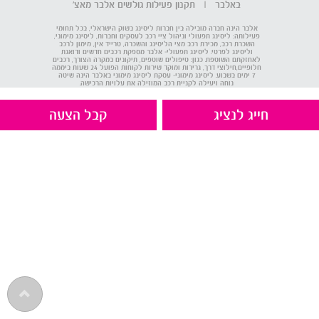
באלבר
|
תקנון פעילות גולשים אלבר מאצ'
אלבר הינה חברה מובילה בין חברות ליסינג בשוק הישראלי, בכל תחומי
פעילותה: ליסינג תפעולי וניהול ציי רכב לעסקים וחברות, ליסינג מימוני,
השכרת רכב, מכירת רכב מצי הליסינג והשכרה, טרייד אין, מימון לרכב
וליסינג לפרטי. ליסינג תפעולי- אלבר מספקת רכבים חדשים ודואגת
לאחזקתם השוטפת. כגון: טיפולים שוטפים, תיקונים במקרה הצורך, רכבים
חלופיים,חילוצי דרך, גרירות ומוקד שירות לקוחות הפועל 24 שעות ביממה
7 ימים בשבוע. ליסינג מימוני- עסקת ליסינג מימוני באלבר הינה שיטה
נוחה ויעילה לקניית רכב המוזילה את עלויות הרכישה.
חייג לנציג
קבל הצעה