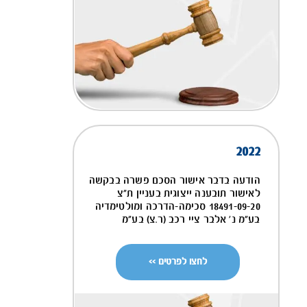
2022
הודעה בדבר אישור הסכם פשרה בבקשה
לאישור תובענה ייצוגית בעניין ת"צ
18491-09-20 סכימה-הדרכה ומולטימדיה
בע"מ נ' אלבר ציי רכב (ר.צ) בע"מ
לחצו לפרטים >>