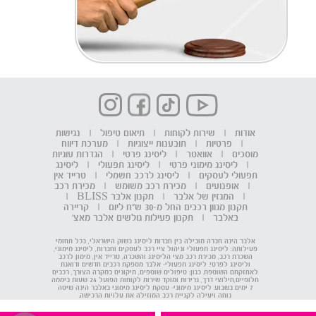
אודות
|
שירות לקוחות
|
תיאום טיפול
|
נגישות
|
פרטיות
|
תובענות ייצוגיות
|
מערכת דיווח
מוסכים
|
אוואטר
|
ליסינג פרטי
|
הגדרות עוגיות
|
ליסינג מימוני פרטי
|
ליסינג תפעולי
|
ליסינג
תפעולי לעסקים
|
ליסינג לרכב חשמלי
|
טרייד אין
|
אופנועים
|
מכירת רכב משומש
|
מכירת רכב
|
המגזין של אלבר
|
תקנון אלבר BLISS
|
תקנון מגוון רכבים החל מ-30 ש"ח ליום
|
קריירה
באלבר
|
תקנון פעילות גולשים אלבר מאצ'
אלבר הינה חברה מובילה בין חברות ליסינג בשוק הישראלי, בכל תחומי
פעילותה: ליסינג תפעולי וניהול ציי רכב לעסקים וחברות, ליסינג מימוני,
השכרת רכב, מכירת רכב מצי הליסינג והשכרה, טרייד אין, מימון לרכב
וליסינג לפרטי. ליסינג תפעולי- אלבר מספקת רכבים חדשים ודואגת
לאחזקתם השוטפת. כגון: טיפולים שוטפים, תיקונים במקרה הצורך, רכבים
חלופיים,חילוצי דרך, גרירות ומוקד שירות לקוחות הפועל 24 שעות ביממה
7 ימים בשבוע. ליסינג מימוני- עסקת ליסינג מימוני באלבר הינה שיטה
נוחה ויעילה לקניית רכב המוזילה את עלויות הרכישה.