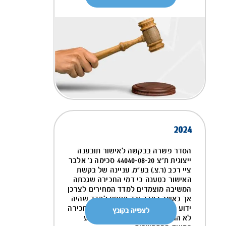
2024
הסדר פשרה בבקשה לאישור תובענה
ייצוגית ת"צ 44040-08-20 סכימה נ' אלבר
ציי רכב (ר.צ.) בע"מ. עניינה של בקשת
האישור בטענה כי דמי החכירה שגבתה
המשיבה מוצמדים למדד המחירים לצרכן
אך כאשר המדד ירד מתחת למדד שהיה
ידוע במועד ההתקשרות, אזי דמי החכירה
לצפייה בקובץ
לא הופחתו מתחת למדד שהיה ידוע