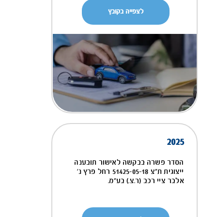
לצפייה בקובץ
2025
הסדר פשרה בבקשה לאישור תובענה
ייצוגית ת"צ 51425-05-18 רחל פרץ נ'
אלבר ציי רכב (ר.צ.) בע"מ.