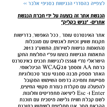
לצפייה בהסדרי הנגישות בסניפי אלבר >>
הנגשת אתר זה בוצעה על ידי חברת הנגשת
אתרים- "נגיש בקליק"
אתר האינטרנט עומד , ככל האפשר, בדרישות
תקנות שוויון זכויות לאנשים עם מוגבלות
(התאמות נגישות לשירות), התשע"ג 2013.
התאמות הנגישות בוצעו עפ"י המלצות התקן
הישראלי (ת"י 5568) לנגישות תכנים באינטרנט
ברמת AA ומסמך WCAG2.0 הבינלאומי.
האתר מספק מבנה סמנטי עבור טכנולוגיות
מסייעות ותמיכה בדפוס השימוש המקובל
להפעלה עם מקלדת בעזרת מקשי החיצים,
Enter ו- Esc ליציאה מתפריטים וחלונות.
לשם קבלת חווית גלישה מיטבית עם תוכנת
הקראת מסך, אנו ממליצים לשימוש בתוכנת