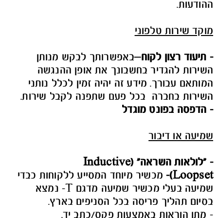
ההודעות.
מוקד שירות טלפוני
- תיעוד רצון לקוח
–
באפשרותך לבקש מנותן
השירות להגדיר בחשבונך את אופן ההנגשה
המותאם עבורך. מידע זה יהיה זמין לכלל נותני
השירות בחברה בכל פעם שתפנה לקבל שירות.
- הדפסה בפונט מוגדל
שמיעה או דיבור
- "
לולאות השראה
" (Inductive
Loopset)-
מכשיר מיוחד המסייע ללקוחות כבדי
שמיעה בעלי מכשיר שמיעה מדגם T- נמצא
בסיום תהליך פריסה בכל הסניפים בארץ.
- מתן הוראות באמצעות פקס/כתב יד.