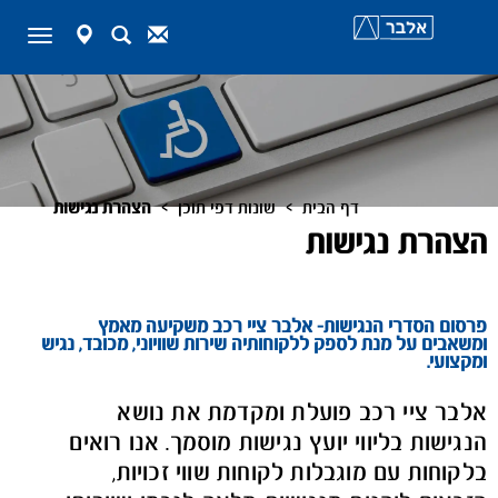
map-
Search
Contact
Toggle
marker
navigation
>
>
דף הבית
שונות דפי תוכן
הצהרת נגישות
הצהרת נגישות
פרסום הסדרי הנגישות- אלבר ציי רכב משקיעה מאמץ
ומשאבים על מנת לספק ללקוחותיה שירות שוויוני, מכובד, נגיש
ומקצועי
.
אלבר ציי רכב פועלת ומקדמת את נושא
הנגישות בליווי יועץ נגישות מוסמך. אנו רואים
בלקוחות עם מוגבלות לקוחות שווי זכויות,