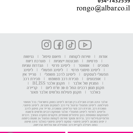
054-7432559
rongo@albar.co.il
אודות
|
שירות לקוחות
|
תיאום טיפול
|
נגישות
|
פרטיות
|
תובענות ייצוגיות
|
מערכת דיווח
מוסכים
|
אוואטר
|
ליסינג פרטי
|
הגדרות עוגיות
|
ליסינג מימוני פרטי
|
ליסינג תפעולי
|
ליסינג
תפעולי לעסקים
|
ליסינג לרכב חשמלי
|
טרייד אין
|
אופנועים
|
מכירת רכב משומש
|
מכירת רכב
|
המגזין של אלבר
|
תקנון אלבר BLISS
|
תקנון מגוון רכבים החל מ-30 ש"ח ליום
|
קריירה
באלבר
|
תקנון פעילות גולשים אלבר מאצ'
אלבר הינה חברה מובילה בין חברות ליסינג בשוק הישראלי, בכל תחומי
פעילותה: ליסינג תפעולי וניהול ציי רכב לעסקים וחברות, ליסינג מימוני,
השכרת רכב, מכירת רכב מצי הליסינג והשכרה, טרייד אין, מימון לרכב
וליסינג לפרטי. ליסינג תפעולי- אלבר מספקת רכבים חדשים ודואגת
לאחזקתם השוטפת. כגון: טיפולים שוטפים, תיקונים במקרה הצורך, רכבים
חלופיים,חילוצי דרך, גרירות ומוקד שירות לקוחות הפועל 24 שעות ביממה
7 ימים בשבוע. ליסינג מימוני- עסקת ליסינג מימוני באלבר הינה שיטה
נוחה ויעילה לקניית רכב המוזילה את עלויות הרכישה.