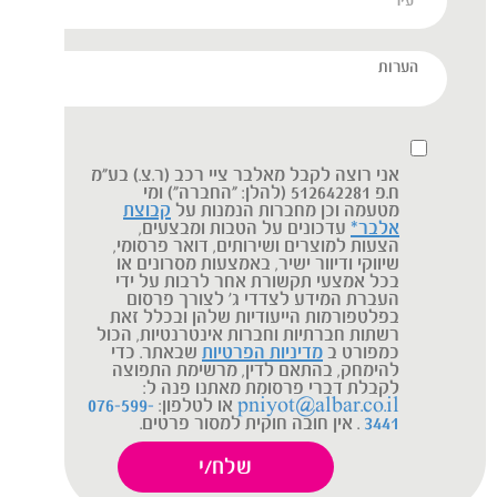
אני רוצה לקבל מאלבר ציי רכב (ר.צ.) בע"מ
ח.פ 512642281 (להלן: "החברה") ומי
מטעמה וכן מחברות הנמנות על
קבוצת
אלבר*
עדכונים על הטבות ומבצעים,
הצעות למוצרים ושירותים, דואר פרסומי,
שיווקי ודיוור ישיר, באמצעות מסרונים או
בכל אמצעי תקשורת אחר לרבות על ידי
העברת המידע לצדדי ג' לצורך פרסום
בפלטפורמות הייעודיות שלהן ובכלל זאת
רשתות חברתיות וחברות אינטרנטיות, הכול
כמפורט ב
מדיניות הפרטיות
שבאתר. כדי
להימחק, בהתאם לדין, מרשימת התפוצה
לקבלת דברי פרסומת מאתנו פנה ל:
pniyot@albar.co.il
או לטלפון:
076-599-
3441
. אין חובה חוקית למסור פרטים.