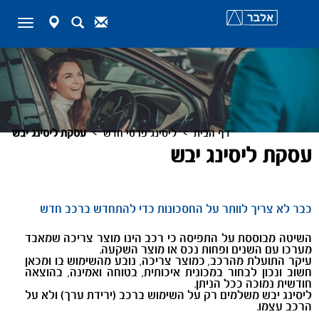
map-
Search
Contact
Toggle
marker
navigation
>
>
דף הבית
ליסינג פרטי חדש
עסקת ליסינג יבש
עסקת ליסינג יבש
כבר לא צריך לוותר על החסכונות כדי להתחדש ברכב חדש
השיטה מבוססת על התפיסה כי רכב הינו מוצר צריכה שמאבד
מערכו עם השנים ופחות נכס או מוצר השקעה.
עיקר התועלת מהרכב, כמוצר צריכה, נובע מהשימוש בו ומכאן
חשוב ונכון לבחור במכונית איכותית, בטוחה ואמינה, בהוצאה
חודשית נמוכה ככל הניתן.
ליסינג יבש משלמים רק על השימוש ברכב (ירידת ערך) ולא על
הרכב עצמו.