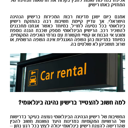
אכיפה במדינות שונות להבין בקלות את הרשאות הנהיגה של
המחזיק באתו רישיון.
אמנם כיום ישנן מדינות רבות המכירות ברישיון הנהיגה
הישראלי, אך עדיין קיימת חשיבות רבה בהחזקת רישיון
בינלאומי בכל נסיעה לחו״ל, במיוחד כאשר אנחנו מתכננים
להשכיר רכב. הרישיון הבינלאומי מספק שכבת הגנה נוספת
ומונע אי הבנות או קשיי תקשורת עם גורמי האכיפה המקומיים,
במיוחד במדינות בהן השפה האנגלית אינה השפה הרשמית, או
שרוב תושביהן לא שולטים בה.
למה חשוב להצטייד ברישיון נהיגה בינלאומי?
החשיבות של רישיון הנהיגה הבינלאומי נעוצה בעיקר בדרישות
של הרשויות המקומיות במדינות היעד השונות. חשוב להבין
שהדרישה להצגת רישיון בינלאומי יכולה לצוץ בכל רגע נתון –