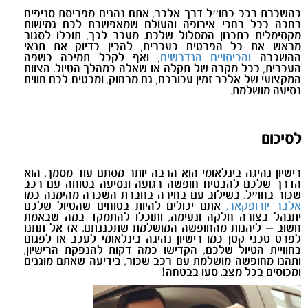
בהשכרת רכב בחו״ל דרך אלבר, אתם נהנים מפריסת סניפים
רחבה בכל רחבי אירופה והעולם שמאפשרת לכם גמישות
מקסימלית בתכנון המסלול שלכם. מעבר לכך, תוכלו לסגור
מראש את כל הפרטים בעברית, להבין בדיוק את תנאי
ההשכרה
והכיסויים הנדרשים
, ואף לקבל תמיכה בשפה
העברית, בכל מקרה של תקלה או שאלה במהלך הטיול. הצוות
המקצועי של אלבר זמין עבורכם, גם מרחוק, ומבטיח לכם חווית
נסיעה מושלמת.
לסיכום
רישיון נהיגה בינלאומי הוא הרבה יותר מסתם עוד מסמך. הוא
הדרך שלכם להבטיח חופשה רגועה ונסיעה בטוחה עם רכב
שכור בחו״ל. בשילוב עם בחירה בחברת השכרה מהימנה כמו
אלבר יורופקאר,
אתם יכולים להיות בטוחים שהטיול שלכם
יתנהל בצורה חלקה ונעימה, ותוכלו להתמקד במה שבאמת
חשוב – ליהנות מהחופשה המושלמת שתכננתם. אז אל תתנו
לפרט טכני קטן כמו רישיון נהיגה בינלאומי לעכב או לפגום
בחוויית הטיול שלכם, הקדישו כמה דקות להנפקת הרישיון,
ותהנו מחופשה מושלמת עם רכב שכור, בידיעה שאתם מוגנים
ומכוסים בכל מצב.
סעו בבטחה!