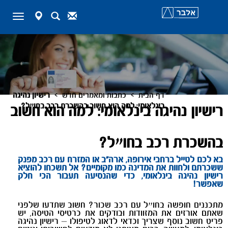
map-
Search
Contact
Toggle
marker
navigation
>
>
דף הבית
כתבות ומאמרים חדש
רישיון נהיגה
בינלאומי: למה הוא חשוב בהשכרת רכב בחו״ל?
רישיון נהיגה בינלאומי: למה הוא חשוב
בהשכרת רכב בחו״ל?
בא לכם לטייל ברחבי אירופה, ארה"ב או המזרח עם רכב מפנק
ששכרתם ולחוות את המדינה כמו מקומיים? אל תשכחו להוציא
רישיון נהיגה בינלאומי, כדי שהנסיעה תעבור הכי חלק
שאפשר!
מתכננים חופשה בחו״ל עם רכב שכור? חשוב שתדעו שלפני
שאתם אורזים את המזוודות ובודקים את כרטיסי הטיסה, יש
פריט חשוב נוסף שצריך וכדאי לדאוג לטיפולו – רישיון נהיגה