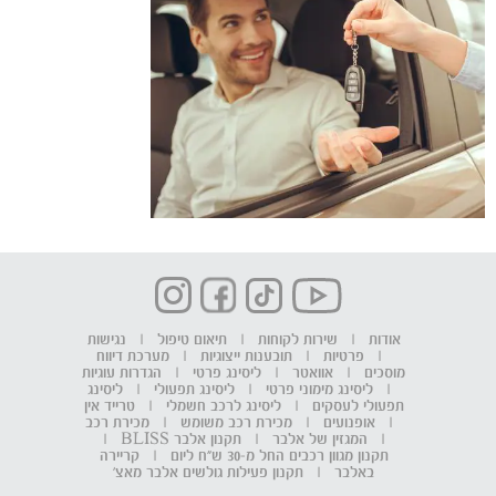
אודות
|
שירות לקוחות
|
תיאום טיפול
|
נגישות
|
פרטיות
|
תובענות ייצוגיות
|
מערכת דיווח
מוסכים
|
אוואטר
|
ליסינג פרטי
|
הגדרות עוגיות
|
ליסינג מימוני פרטי
|
ליסינג תפעולי
|
ליסינג
תפעולי לעסקים
|
ליסינג לרכב חשמלי
|
טרייד אין
|
אופנועים
|
מכירת רכב משומש
|
מכירת רכב
|
המגזין של אלבר
|
תקנון אלבר BLISS
|
תקנון מגוון רכבים החל מ-30 ש"ח ליום
|
קריירה
באלבר
|
תקנון פעילות גולשים אלבר מאצ'