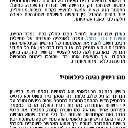
בינלאומי. למעשה, רבים מאיתנו לא מודעים לחשיבותו ונוטים
לחשוב שמדובר רק בדרישה של חברות ההשכרה. בפועל,
המסמך הזה, שאותו אפשר להוציא בקלות ובעלות מינימלית,
יכול להיות ההבדל בין חופשה מושלמת שמתנהלת בצורה
חלקה לבין כאב ראש מיותר.
בעידן שבו נסיעות לחו״ל הפכו לחלק בלתי נפרד מחיינו,
והשכרת רכב בחו"ל
הפכה לאופציה מועדפת על מטיילים
רבים, חשוב להבין את המשמעות של הרישיון הבינלאומי ואת
היתרונות שהוא מעניק לנו. אז ריכזנו לכם כאן את כל המידע
הנחוץ. בואו נבין למה כדאי להצטייד ברישיון כזה, מה בדיוק
תפקידו ואיך מוציאים אותו, כדי שתוכלו ליהנות מחופשה
מרעננת, ללא דאגות מיותרות.
מהו רישיון נהיגה בינלאומי?
רישיון הנהיגה הבינלאומי הוא למעשה נספח רשמי לרישיון
הנהיגה הרגיל שלנו. כלומר, זהו מסמך נייר פשוט ולא כרטיס
פלסטיק חדש. המסמך מתורגם למספר שפות נפוצות ומוכר על
ידי רשויות התחבורה במדינות רבות בעולם. מדובר במסמך
בפורמט אחיד שנראה כמו חוברת קטנה, המכילה את פרטי
הנהג ואת הקטגוריות השונות של כלי הרכב שהוא מורשה
לנהוג בהם. הרישיון הבינלאומי מהווה מעין ״שפה משותפת״ בין
רשויות התחבורה בעולם, כך שהוא מאפשר לשוטרים ולגורמי