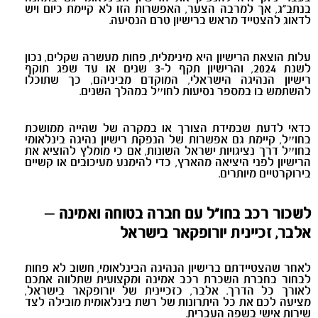
בנתב"ג, אך למרבה הצער, האפשרות הזו לא קיימת כיום ויש
לדאוג להצטייד מראש ברישיון טרם הנסיעה.
עלות הוצאת הרישיון היא מינימלית, פחות מעשרה שקלים, נכון
לשנת 2024, והרישיון תקף ל-3 שנים או עד שפג תוקף
רישיון הנהיגה הישראלי, המוקדם מביניהם, כך שתוכלו
להשתמש בו במספר נסיעות לחו״ל במהלך השנים.
כדאי לדעת שבמידת הצורך או במקרה של שהייה ממושכת
בחו״ל, קיימת גם אפשרות של הנפקת רישיון נהיגה בינלאומי
בחו״ל דרך נציגויות ישראל השונות, אם כי מומלץ להוציא את
הרישיון לפני היציאה מהארץ, כדי להימנע מעיכובים או קשיים
בירוקרטיים מיותרים.
לשכור רכב בחו"ל עם חברה בטוחה ואמינה –
אלבר, זכיינית יורופקאר בישראל
לאחר שהצטיידתם ברישיון הנהיגה הבינלאומי, חשוב לא פחות
לבחור בחברת השכרת רכב אמינה ומקצועית שתלווה אתכם
לאורך כל הדרך. אלבר, כזכיינית של יורופקאר בישראל,
מציעה לכם את כל היתרונות של רשת בינלאומית מובילה לצד
שירות אישי בשפה העברית.