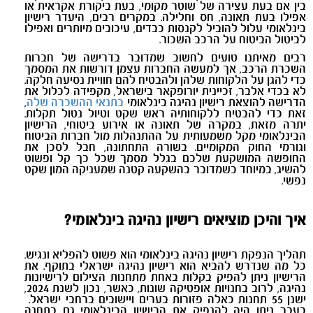
בין אם בעת עצירה של שוטר מקומי, בעת ביקורת אקראית או
אפילו בעת תאונה, חס וחלילה. במקרים רבים, היעדר רישיון
בינלאומי עלול להוביל לקנסות כבדים, עיכובים מיותרים ואפילו
לביטול הביטוח על הרכב השכור.
רבים מאיתנו טועים לחשוב שמדובר בדרישה של חברות
השכרת הרכב, אך למעשה החברות עצמן דורשות את המסמך
כדי להגן על הלקוחות שלהן ולהבטיח להם חוויית נסיעה חלקה.
לא בכדי אלבר, זכיינית יורופקאר בישראל, מקפידה לכלול את
הדרישה להוצאת רישיון נהיגה בינלאומי
בתנאי ההשכרה שלה
,
זאת כדי להבטיח ללקוחותיה ראש שקט וטיול נטול תקלות.
יתרה מזאת, במקרה של תאונה או אירוע ביטוחי, הרישיון
הבינלאומי מקל משמעותית על ההתנהלות מול חברות הביטוח
וגורמי החוק המקומיים. בשורה התחתונה, חבל לסכן את
החופשה המושקעת שלכם בגלל מסמך שכל כך קל ופשוט
להשיג, במיוחד כשמדובר בהשקעה קטנה שמעניקה המון שקט
נפשי.
איך והיכן מוציאים רישיון נהיגה בינלאומי?
תהליך הנפקת רישיון נהיגה בינלאומי הוא פשוט להפליא ונגיש.
כל מה שנדרש להביא הוא רישיון נהיגה ישראלי בתוקף. את
הרישיון ניתן להפיק בקלות באחת מתחנות הצילום לרישיונות
נהיגה, לרוב בחנויות אופטיקה שונות, כאשר, נכון לשנת 2024,
ישנן 55 תחנות כאלה פזורות בערים ויישובים ברחבי ישראל.
בעבר ניתן היה להנפיק את הרישיון הבינלאומי גם בתחנה