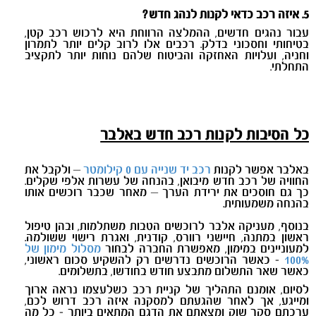
5. איזה רכב כדאי לקנות לנהג חדש
?
עבור נהגים חדשים, ההמלצה הרווחת היא לרכוש רכב קטן,
בטיחותי וחסכוני בדלק. רכבים אלו לרוב קלים יותר לתמרון
וחניה, ועלויות האחזקה והביטוח שלהם נוחות יותר לתקציב
התחלתי.
כל הסיבות לקנות רכב חדש באלבר
באלבר אפשר לקנות
רכב יד שנייה עם 0 קילומטר
– ולקבל את
החוויה של רכב חדש מיבואן, בהנחה של עשרות אלפי שקלים.
כך גם חוסכים את ירידת הערך – מאחר שכבר רוכשים אותו
בהנחה משמעותית.
בנוסף, מעניקה אלבר לרוכשים הטבות משתלמות, ובהן טיפול
ראשון במתנה, חיישני רוורס, קודנית, ואגרת רישוי ששולמה.
למעוניינים במימון, מאפשרת החברה לבחור
מסלול מימון של
100%
- כאשר הרוכשים נדרשים רק להשקיע סכום ראשוני,
כאשר שאר התשלום מתבצע חודש בחודשו, בתשלומים.
לסיום, אומנם התהליך של קניית רכב כשלעצמו נראה ארוך
ומייגע, אך לאחר שהגעתם למסקנה איזה רכב דרוש לכם,
ערכתם סקר שוק ומצאתם את הדגם המתאים ביותר - כל מה