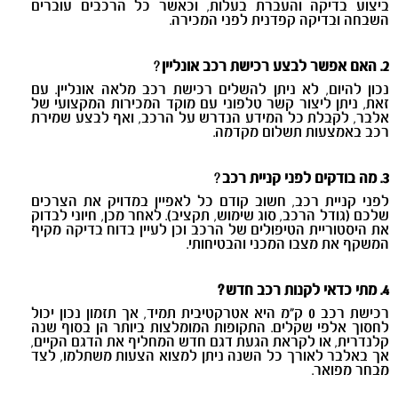
ביצוע בדיקה והעברת בעלות, וכאשר כל הרכבים עוברים
השבחה ובדיקה קפדנית לפני המכירה.
2. האם אפשר לבצע רכישת רכב אונליין
?
נכון להיום, לא ניתן להשלים רכישת רכב מלאה אונליין. עם
זאת, ניתן ליצור קשר טלפוני עם מוקד המכירות המקצועי של
אלבר, לקבלת כל המידע הנדרש על הרכב, ואף לבצע שמירת
רכב באמצעות תשלום מקדמה.
3. מה בודקים לפני קניית רכב
?
לפני קניית רכב, חשוב קודם כל לאפיין במדויק את הצרכים
שלכם (גודל הרכב, סוג שימוש, תקציב). לאחר מכן, חיוני לבדוק
את היסטוריית הטיפולים של הרכב וכן לעיין בדוח בדיקה מקיף
המשקף את מצבו המכני והבטיחותי.
4. מתי כדאי לקנות רכב חדש
?
רכישת רכב 0 ק"מ היא אטרקטיבית תמיד, אך תזמון נכון יכול
לחסוך אלפי שקלים. התקופות המומלצות ביותר הן בסוף שנה
קלנדרית, או לקראת הגעת דגם חדש המחליף את הדגם הקיים,
אך באלבר לאורך כל השנה ניתן למצוא הצעות משתלמו, לצד
מבחר מפואר.