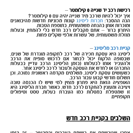
רכישת רכב יד שנייה 0 קילומטר
–
איך יכול להיות שרכב מיד שנייה יהיה עם 0 קילומטר?
הנה ההסבר:
חברות ליסינג
קונות מכוניות חדשות מהיבואנים
ומוכרות אותן בהנחה משמעותית, בתוספת הטבות.
היתרון ברור – אתם מקבלים רכב חדש בלי להמתין, ובעלות
מוזלת משמעותית, של עשרות אלפי שקלים פחות.
קניית רכב מליסינג
–
ליסינג היא עסקת חכירה של רכב לתקופה מוגדרת של שנים,
שבסופה הלקוח יכול לבחור אם לרכוש סופית את הרכב
ולהעביר אותו לבעלותו (בזמן הליסינג הרכב עדיין בבעלות
החברה) או לחדש את העסקה ולעבור לרכב ליסינג אחר.
כשעושים עסקת ליסינג, משלמים מקדמה ראשונית נמוכה, וכן
תשלום חודשי קבוע עבור הרכב.
האופציה הזאת היא פתרון מצוין למי שיש לו הכנסה טובה
ויציבה ומעונין להתקדם לרכב חדש, כאשר חברת הליסינג היא
זו שמטפלת במטלות כמו העברת בעלות, טסט וטיפולים
תקופתיים.
השלבים בקניית רכב חדש