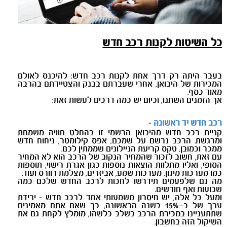
כל השיטות לקנות רכב חדש
בעבר היתה רק דרך אחת לקנות רכב חדש: להיכנס לאולם
המכירות של היבואן, אחרי שעברתם בבנק והצטיידתם בהרבה
מאוד כסף.
אך הזמנים השתנו, וכיום יש כמה דרכים לעשות זאת:
רכב חדש יד ראשונה
-
קניית רכב חדש מהיבואן הרשמי זו בהחלט חוויה משמחת
ומרגשת. הרכב נרשם על שמכם, אפס קילומטר, ניחוח חדש
ממכר וכמובן, טקס קריעת הניילונים שממתין לכם.
עם זאת, חשוב לזכור שהמחיר הנקוב של הרכב הוא לא המחיר
הסופי, ואליו מתלוות הוצאות נוספות כגון אגרת רישוי, תוספות
כמו מערכות מיגון, מערכות שמע, אביזרים, מצלמת רוורס ועוד.
מה גם שלפעמים תידרשו לחכות לרכב החדש שלכם כמה
שבועות ואף חודשים.
ומעל כל אלה, יש חיסרון משמעותי אחד לרכב חדש - ירידת
ערך של כ–15% בשנה הראשונה, כך שאם אתם מאמינים
שתתעניינו במכירת הרכב בשלב כלשהו, מומלץ לקחת גם את
השיקול הזה בחשבון.