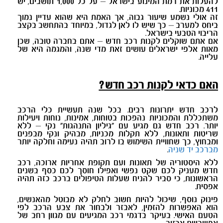
להעלות את רמת המינוע בישראל – על כל 1,000 תושבים, יש
411 מכוניות.
זה אולי נשמע שיעור גבוה, אך האמת היא שהוא עדיין נמוך
ביחס למערב – כך שיש לו לאן לגדול, במיוחד בהתחשב בקצב
הריבוי הטבעי בישראל.
אם אתם שוקלים לקנות רכב חדש – אתם בחברה טובה, שכן
מאות אלפי ישראלים עושים זאת מדי שנה, והמגמה היא של
עלייה.
האם כדאי לקנות רכב חדש?
לרכב חדש יתרונות רבים. בכל שנה תעשיית כלי הרכב
משתכללת והמכוניות נהפכות בטוחות, אמינות, נוחות ויעילות
יותר. רכב חדש גם מגיע עם "גיליון התנהגות" נקי – ללא
שריטות ותאונות, ללא תקלות מכניות, מבהיק ונקי מבפנים
ומבחוץ, כך שחוויית השימוש בו לרוב תהיה נעימה וחלקה יותר
מברכב יד שניה
.
ללא היסטוריה של תאונות ועם תקופת אחריות ארוכה, רכב
חדש מעניק לכם שקט נפשי ואפילו חוסך לכם כסף בשנים
הראשונות, כי סביר להניח שעלות הטיפולים ברכב כזה תהיה
אפסית.
פינוק נוסף, שיכול להיות חשוב לחלק לא מבוטל מהאנשים,
הוא האפשרות להזמין, לאבזר ולבחור את צבע הרכב לפי
הטעם האישי. בעיקר בדגמי רכב המגיעים עם מגוון רחב של