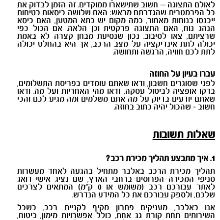
לאולם התצוגה – חשוב שתישארו ממוקדים. זה הזמן לבדוק את
כל הפרמטרים שהגדרתם מראש: האם שלושה כיסאות בטיחות
ייכנסו בנוחות מאחור, כמה מקום יש בתא המטען, האם כיסא
הנהג נוח, האם התצוגה פרקטית וכן הלאה. אם הכול כפי
שרציתם, צאו לסיבוב. נכון שנסיעת מבחן קצרה לא באמת
יכולה לתת אינדיקציה על מצב הרכב, אך היא בהחלט יכולה
לתת לכם חוויה, הרגשה ותחושה.
עברו בעיון על החוזה
לפני שסוגרים חשבון, ודאו שאתם עומדים בפריסת התשלומים,
בדקו אופציה לביטול עסקה, ודאו מהי האחריות ועל מה. ודאו
שאתם יודעים בדיוק על מה אתם משלמים ומה מגיע לכם והכי
חשוב - שהכול יהיה כתוב בחוזה.
שאלות תשובות
1. איך מתבצע תהליך מכירת רכב?
תהליך מכירת הרכב באלבר מתחיל בהגעה לאחד מעשרות
סניפי המכירה הפרוסים ברחבי הארץ, שם נציג אישי דואג
לאתר עבורכם רכב (משומש או 0 ק"מ) המתאים לצרכים
שלכם, ולספק עבורכם את כל המידע הנדרש.
אנו באלבר, מעניקים פתרון מקיף לקניית רכב, כשכל
השירותים תחת קורת גג אחת, כולל אפשרויות מימון, ביטוח,