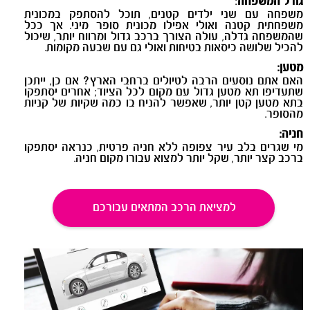
גודל המשפחה
:
משפחה עם שני ילדים קטנים, תוכל להסתפק במכונית
משפחתית קטנה ואולי אפילו מכונית סופר מיני. אך ככל
שהמשפחה גדלה, עולה הצורך ברכב גדול ומרווח יותר, שיכול
להכיל שלושה כיסאות בטיחות ואולי גם עם שבעה מקומות.
מטען:
האם אתם נוסעים הרבה לטיולים ברחבי הארץ? אם כן, ייתכן
שתעדיפו תא מטען גדול עם מקום לכל הציוד; אחרים יסתפקו
בתא מטען קטן יותר, שאפשר להניח בו כמה שקיות של קניות
מהסופר.
חניה:
מי שגרים בלב עיר צפופה ללא חניה פרטית, כנראה יסתפקו
ברכב קצר יותר, שקל יותר למצוא עבורו מקום חניה.
למציאת הרכב המתאים עבורכם