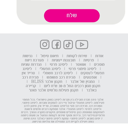
אודות
|
שירות לקוחות
|
תיאום טיפול
|
נגישות
|
פרטיות
|
תובענות ייצוגיות
|
מערכת דיווח
מוסכים
|
אוואטר
|
ליסינג פרטי
|
הגדרות עוגיות
|
ליסינג מימוני פרטי
|
ליסינג תפעולי
|
ליסינג
תפעולי לעסקים
|
ליסינג לרכב חשמלי
|
טרייד אין
|
אופנועים
|
מכירת רכב משומש
|
מכירת רכב
|
המגזין של אלבר
|
תקנון אלבר BLISS
|
תקנון מגוון רכבים החל מ-30 ש"ח ליום
|
קריירה
באלבר
|
תקנון פעילות גולשים אלבר מאצ'
אלבר הינה חברה מובילה בין חברות ליסינג בשוק הישראלי, בכל תחומי
פעילותה: ליסינג תפעולי וניהול ציי רכב לעסקים וחברות, ליסינג מימוני,
השכרת רכב, מכירת רכב מצי הליסינג והשכרה, טרייד אין, מימון לרכב
וליסינג לפרטי. ליסינג תפעולי- אלבר מספקת רכבים חדשים ודואגת
לאחזקתם השוטפת. כגון: טיפולים שוטפים, תיקונים במקרה הצורך, רכבים
חלופיים,חילוצי דרך, גרירות ומוקד שירות לקוחות הפועל 24 שעות ביממה
7 ימים בשבוע. ליסינג מימוני- עסקת ליסינג מימוני באלבר הינה שיטה
נוחה ויעילה לקניית רכב המוזילה את עלויות הרכישה.