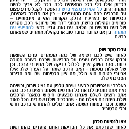
אחרי שגיבשתם את רשימת הצרכים והתקציב – זה הזמן
לבדוק אילו כלי רכב מתאימים לכם. כבר לא צריך להיות
מומחה: היום
כל המידע נמצא ברשת
, ואפשר לקבל מידע עצום
על הרכבים בהם אתם מתעניינים – בין אם מדובר באמינות,
בבטיחות או בצריכת הדלק. מקורות המידע אינסופיים –
פורומים וקהילות ברשת, מבחני דרך של עיתונאי רכב, סקרים
של דעת גולשים וכן הלאה. עם זאת, עדיין כדאי
להתייעץ עם
מומחה,
בין אם מדובר בחבר טוב או בקהילת מומחים שמצאתם
ברשת.
ערכו סקר שוק
לאחר שיש לכם רשימה של כמה מועמדים, ערכו השוואות
ובדקו איזה רכבים עונים על הדרישות שלכם בצורה הטובה
ביותר. סקר השוק צריך לכלול בדיקה של מחירוני הרכב, וכן
של שאלות נוספות - האם הרכב שומר על הערך שלו, אילו
אביזרי בטיחות הוא כולל, מה ציון הבטיחות שלו ומה הדירוג
הסביבתי שלו.
באלבר יש אפשרות לבצע שיחת טלפון עם נציג שרות, ובשיחה
זאת אתם נותנים לנו את כל הפרטים שאתם רוצים ברכב, כמה
אתם רוצים לשלם ואנחנו מבצעים חיפוש במאגר הרכבים
שלנו. היתרונות אצלנו הם - שהרכבים שלנו שמורים, הכל מאוד
פשוט, וכבר בפחות משעה אתם יכולים להתחדש ברכב חדש
ובלי טרטורים.
צאו לנסיעת מבחן
לאחר שערכתם את כל הבדיקות ואתם צועדים בהתרגשות