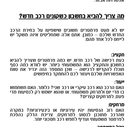
אפשרויות אבזור.
מה צריך להביא בחשבון כשקונים רכב חדש?
יש לא מעט פרמטרים חשובים שישפיעו על בחירת הרכב
החדש שלכם – כמובן, אתם אלה שמחליטים איזה משקל יש
לייחס לכל אחד מהם:
תקציב:
בעת רכישה של רכב חדש, יש כמה פרמטרים שצריך להביא
בחשבון והתקציב הוא המשמעותי ביותר. יש לוודא כמה כסף
תוכלו להקדיש לרכישה – שכן המספר הזה יגדיר את טווח
האפשרויות שלכם ויעזור לכם להתמקד בחיפושים.
ייעוד:
האם הרכב הוא רכב עיקרי או רכב שני? כלומר, האם תשתמשו
בו מדי יום ולמרחק משמעותי, או שהוא ישמש רק לנסיעות מדי
פעם, למרחקים קצרים?
מרחקים:
האם רוב הנסיעות יהיו עירוניות או בינעירוניות? במקרה
שהרכב מתוכנן לנסוע למרחקים, צריכת הדלק נהפכת
לפרמטר משמעותי ועדיף לחפש רכב חסכוני יותר.