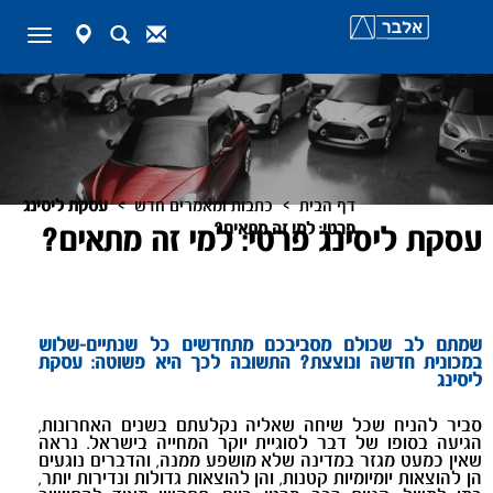
map-
Search
Contact
Toggle
marker
navigation
>
>
דף הבית
כתבות ומאמרים חדש
עסקת ליסינג
פרטי: למי זה מתאים?
עסקת ליסינג פרטי: למי זה מתאים?
שמתם לב שכולם מסביבכם מתחדשים כל שנתיים-שלוש
במכונית חדשה ונוצצת? התשובה לכך היא פשוטה:
עסקת
ליסינג
סביר להניח שכל שיחה שאליה נקלעתם בשנים האחרונות,
הגיעה בסופו של דבר לסוגיית יוקר המחייה בישראל. נראה
שאין כמעט מגזר במדינה שלא מושפע ממנה, והדברים נוגעים
הן להוצאות יומיומיות קטנות, והן להוצאות גדולות ונדירות יותר,