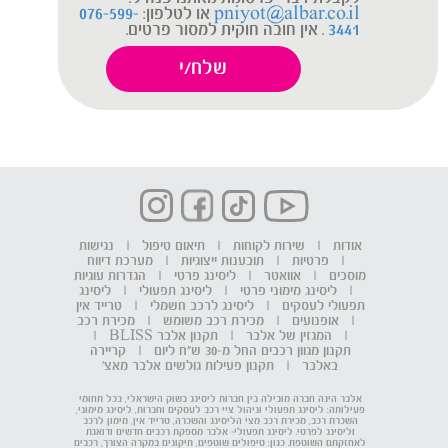
pniyot@albar.co.il
או לטלפון:
076-599-
3441
. אין חובה חוקית למסור פרטים.
אודות
|
שירות לקוחות
|
תיאום טיפול
|
נגישות
|
פרטיות
|
תובענות ייצוגיות
|
מערכת דיווח
מוסכים
|
אוואטר
|
ליסינג פרטי
|
הגדרות עוגיות
|
ליסינג מימוני פרטי
|
ליסינג תפעולי
|
ליסינג
תפעולי לעסקים
|
ליסינג לרכב חשמלי
|
טרייד אין
|
אופנועים
|
מכירת רכב משומש
|
מכירת רכב
|
המגזין של אלבר
|
תקנון אלבר BLISS
|
תקנון מגוון רכבים החל מ-30 ש"ח ליום
|
קריירה
באלבר
|
תקנון פעילות גולשים אלבר מאצ'
אלבר הינה חברה מובילה בין חברות ליסינג בשוק הישראלי, בכל תחומי
פעילותה: ליסינג תפעולי וניהול ציי רכב לעסקים וחברות, ליסינג מימוני,
השכרת רכב, מכירת רכב מצי הליסינג והשכרה, טרייד אין, מימון לרכב
וליסינג לפרטי. ליסינג תפעולי- אלבר מספקת רכבים חדשים ודואגת
לאחזקתם השוטפת. כגון: טיפולים שוטפים, תיקונים במקרה הצורך, רכבים