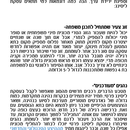
וספיגת ירידת ערך. הנה כמה דוגמאות למי תתאים עסקת
ליסינג:
זוג צעיר שמתחיל לתכנן משפחה-
יכול להיות שעבור הזוג הטרי מכונית מיני משפחתית או סופר
מיני יכולות להספיק לגמרי, אבל אם תוך שנה או שנתיים
יצטרכו מקום לתינוק מתוק מאחור (פלוס מספיק מקום בתא
המטען לעגלת תינוק), יעזור מאוד אם תהיה אפשרות לחדש
עסקה עם סוג רכב אחר. לעומתם, זוג טרי שיבחר ברכישת רכב
רגילה יהיה מוגבל הרבה יותר, וכדי להימנע ממכירה וקניה
תכופה מדי, ימצא עצמו רוכש מראש מכונית גדולה יותר שהוא
בינתיים לא צריך בכלל. אגב, אותו הסיפור רלוונטי גם למשפחה
בת 4 נפשות שמתכננות לגדול ל-5 וכדומה.
נהגים "מעודכנים"-
מטבע הדברים, רכבים חדשים מהסוג שאפשר לקבל בעסקת
ליסינג פרטי, תמיד יהיו מצוידים בבקרות נהיגה מתקדמות, כמות
גדולה של גאדג'טים מוטוריים, מערכות לסיוע בנהיגה, ושאר
הצעצועים הכיפיים שכבר ניתן למצוא היום בתא הנוסעים. עם
זאת, ברכישה רגילה של רכב חדש, הרוכש בעצם כופה על
עצמו להישאר עם אותה "החבילה" למשך השנים הקרובות, עד
שימכור את הרכב ויעבור לדגם חדש יותר. לעומתו, נהגים
שיבחרו בעסקת ליסינג פרטי יוכלו לבחור להחליף מכונית
אפילו כל שנה, ובכך ליהנות תמיד
מההיצע הטכנולוגי והחדשני