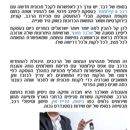
בסופו של דבר, יש ערך רב לאפשרות לקבל מכונית חדשה עם
רכב 0 קילומטר
בעסקת ליסינג פרטי, ואז להחזיר אותה בתום
תקופת העסקה, מבלי להתעסק עם מכירת הרכב, קונים,
בירוקרטיות ושאר התשות הכרוכות בשוק היד שנייה.
לכן קל להבין למה יותר ויותר ישראלים בוחרים כיום בעסקת
ליסינג מסוגה של
אלבר מאצ'
, שרשימת היתרונות שלה ארוכה
וכוללת בראש ובראשונה גמישות עצומה, שמאפשרת התאמה
לכל מצב, לכל לקוח, ולכל דרישה שלו.
זה מתחיל מההיצע העצום של הרכבים, היכולת להתחדש
ברכב עם אפס קילומטר עם פריסת תשלומים נוחה והוגנת
וממשיך עם האפשרות להחליף מכוניות במהלך העסקה לפי
רצונו של הלקוח וצרכיו המשתנים. לא צריך לבזבז זמן,
משאבים ואנרגיה כדי לקנות מכונית או למכור אותה כעבור
כמה שנים בשוק הפרטי.
והעבודה שאלבר היא חברה ותיקה עם ניסיון מוכח בתחום
הרכב, שמחזיקה עשרות סניפים ברחבי הארץ ומציעה מגוון
שירותים נלווים כמו
ביטוח
,
טרייד-אין
, מימון וטיפולי רכב,
מבטיחה בסופו של יום שירות בסטנדרט גבוה.