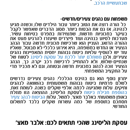
שבתעשיית הרכב
.
משפחות עם נהגים צעירים/חדשים-
כל הורה רוצה את הטוב ביותר עבור הילדים שלו, וכשזה מגיע
לנהיגה, אז גם את הבטוח ביותר. מסוג הדברים שאפשר לקבל
בעיקר במכוניות חדשות, שמצוידות במפרט בטיחות עשיר,
מערכות לסיוע בנהיגה ועוד פיצ'רים שיעזרו להרגיע מעט את
ההורה הדואג. העניין הוא שרכישת מכונית חדשה עבור הנהג
הצעיר או החדש במשפחה, היא אירוע כלכלי לא מבוטל, שאליו
עוד יש להוסיף עלויות ביטוח גבוהות יחסית המאפיינות נהגים
צעירים, ולכן
משתלם יותר ללכת על עסקת ליסינג
לטווח של
שנתיים-שלוש, ולא להתחייב לרכישת רכב יקרה. כך, הנהג
הצעיר זוכה לנהוג במכונית חדשה ובטוחה, וגם לא מכביד מדי
על התקציב המשפחתי.
יתרון נוסף הוא גם בהיבט הכלכלי. נהגים צעירים נדרשים
לשלם פרמיות ביטוח גבוהות משמעותית בהשוואה לנהגים
ותיקים. עלות שמגיעה לכמה אלפי שקלים בשנה. לעומת זאת,
בהוספת חבילת ביטוח
לעסקת הליסינג, ההוצאה הזו מוזלת
באופן משמעותי. באלבר מאצ', למשל, עלות
הביטוח לנהג צעיר
תסתכם בתוספת של כמה עשרות שקלים בלבד לתשלום
החודשי.
עסקת הליסינג שהכי תתאים לכם: אלבר מאצ'