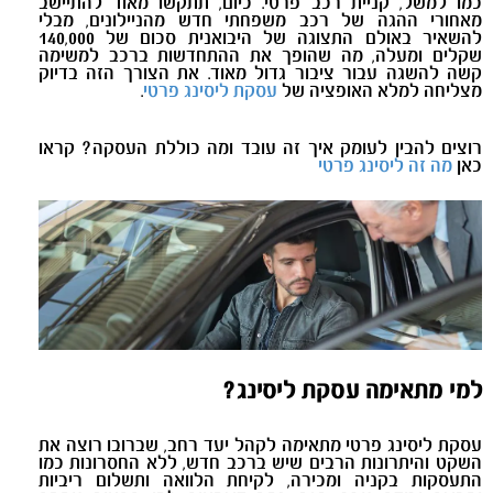
כמו למשל, קניית רכב פרטי. כיום, תתקשו מאוד להתיישב
מאחורי ההגה של רכב משפחתי חדש מהניילונים, מבלי
להשאיר באולם התצוגה של היבואנית סכום של 140,000
שקלים ומעלה, מה שהופך את ההתחדשות ברכב למשימה
קשה להשגה עבור ציבור גדול מאוד. את הצורך הזה בדיוק
מצליחה למלא האופציה של
עסקת ליסינג פרטי
.
רוצים להבין לעומק איך זה עובד ומה כוללת העסקה? קראו
כאן
מה זה ליסינג פרטי
למי מתאימה עסקת ליסינג?
עסקת ליסינג פרטי מתאימה לקהל יעד רחב, שברובו רוצה את
השקט והיתרונות הרבים שיש ברכב חדש, ללא החסרונות כמו
התעסקות בקניה ומכירה, לקיחת הלוואה ותשלום ריביות