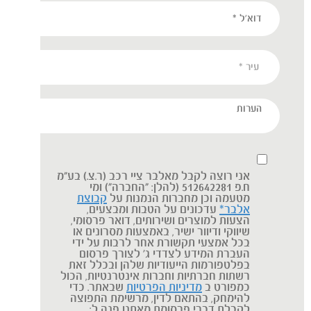
אני רוצה לקבל מאלבר ציי רכב (ר.צ.) בע"מ
ח.פ 512642281 (להלן: "החברה") ומי
מטעמה וכן מחברות הנמנות על
קבוצת
אלבר*
עדכונים על הטבות ומבצעים,
הצעות למוצרים ושירותים, דואר פרסומי,
שיווקי ודיוור ישיר, באמצעות מסרונים או
בכל אמצעי תקשורת אחר לרבות על ידי
העברת המידע לצדדי ג' לצורך פרסום
בפלטפורמות הייעודיות שלהן ובכלל זאת
רשתות חברתיות וחברות אינטרנטיות, הכול
כמפורט ב
מדיניות הפרטיות
שבאתר. כדי
להימחק, בהתאם לדין, מרשימת התפוצה
לקבלת דברי פרסומת מאתנו פנה ל: