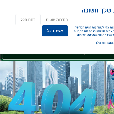
×
 שלך חשובה
נג פרטי
ליסינג תפעולי
השכרת רכב
שירותים נוספים
כתבות ומא
הגדרות עוגיות
דחה הכל
אנחנו משתמשים בעוגיות כדי לשפר את חווית הגלישה 
אשר הכל
שלך. להציג תכנים מותאמים אישית ולנתח את התנועה 
באתר. לחיצה על “אשר הכל” מהווה הסכמה לשימוש 
 ההגדרות שלך.