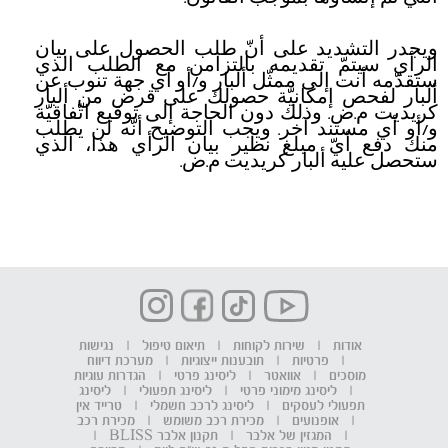
ويجدر التشديد على أنّ طلب الحصول على بيان
الرأي سيتمّ تقديمه بالتزامن مع الطلب الذي
ستقدّمه أنت إلى ممثّل ألبار و/أو أي جهة تنوب عن
ألبار لفحص إمكانيّة حصولك على قرض من ألبار
كريديت م.ض. وذلك دون الحاجة إلى توقيع اتّفاقيّة
و/أو أي مستند آخر. ويجب التوضيح أنّه لن يطلب
منك دفع أيّ مبلغ نظير بيان الرأي هذا، الذي
ستحصل عليه ألبار كريديت م.ض.
אודות
|
שירות לקוחות
|
תיאום טיפול
|
נגישות
|
פרטיות
|
תובענות ייצוגיות
|
מערכת דיווח
מוסכים
|
אוואטר
|
ליסינג פרטי
|
הגדרות עוגיות
|
ליסינג מימוני פרטי
|
ליסינג תפעולי
|
ליסינג
תפעולי לעסקים
|
ליסינג לרכב חשמלי
|
טרייד אין
|
אופנועים
|
מכירת רכב משומש
|
מכירת רכב
|
המגזין של אלבר
|
תקנון אלבר BLISS
|