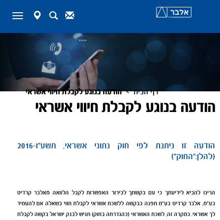
map-
Search
Contact
Toggle
marker
navigation
>
דף הבית
הודעה בנוגע לקבלת חיווי אשראי
הודעה בנוגע לקבלת חיווי אשראי
הודעה זו ניתנת לפי חוק נתוני אשראי, תשע"ו-2016
(להלן:"החוק")
הרינו להביא לידיעתך כי עם בקשתך לבירור האפשרות לקבל הלוואה מאלבר קרדיט
בע"מ, אלבר קרדיט בע"מ תפנה בבקשה ללשכת אשראי לקבלת חווי בשאלה אם להעמיד
לך אשראי. במקרה זה, לשכת האשראי (כהגדרתה בחוק) תגיש לבנק ישראל בקשה לקבלת