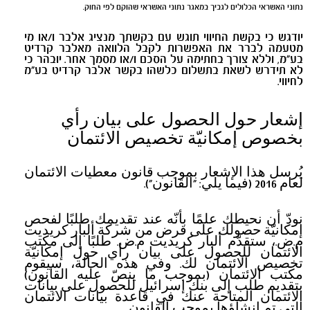
נתוני האשראי הכלולים לגביך במאגר נתוני האשראי שהוקם לפי החוק.
יודגש כי בקשת החיווי תוגש עם בקשתך מנציג אלבר ו/או מי
מטעמה לברר את האפשרות לקבל הלוואה מאלבר קרדיט
בע"מ, וללא צורך בחתימה על הסכם ו/או מסמך אחר. יובהר כי
לא תידרש לשאת בתשלום כלשהו בקשר אלבר קרדיט בע"מ
לחיווי.
إشعار حول الحصول على بيان رأي
بخصوص إمكانيّة تخصيص الائتمان
يُرسل هذا الإشعار بموجب قانون معطيات الائتمان
لعام 2016 (فيما يلي: "القانون").
نودّ أن نحيطك علمًا بأنّه عند تقديمك طلبًا لفحص
إمكانيّة حصولك على قرض من شركة ألبار كريديت
م.ض.، ستقدّم ألبار كريديت م.ض. طلبًا إلى مكتب
الائتمان للحصول على بيان رأي حول إمكانيّة
تخصيص الائتمان لك. وفي هذه الحالة، سيقوم
مكتب الائتمان (بموجب ما ينصّ عليه القانون)
بتقديم طلب إلى بنك إسرائيل للحصول على بيانات
الائتمان المتاحة عنك في قاعدة بيانات الائتمان
التي تم إنشاؤها بموجب القانون.