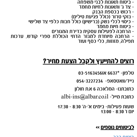
- ביטוח תאונות לבני משפחה
- צד ג' ותאונות לחיות מחמד
- רכוש בכספת הבנק
- נזקי טרור (כולל פגיעת טילים)
- כיסוי לכלי נשק (ברישיון) כולל חבות כלפי צד שלישי
- ביטוח חיות מחמד
- הרחבה לפעילות עסקית בדירת המגורים
- הרחבה מיוחדת למגזר הדתי הכוללת ספרי קודש, ערכות
תפילה, מזוזות, כלי כסף ועוד
רוצים להתייעץ ולקבל הצעת מחיר?
טלפון- *6637 או03-5163456
נייד/וואטסאפ- 054-3227234
כתובתנו- המלאכה 6 א.ת חולון
כתובת מייל- albi-ins@albar.co.il
שעות פעילות- בימים א'-ה' 8:30 - 17:30
יום ו' 8:30 - 13:00
לביטוחים נוספים
>>