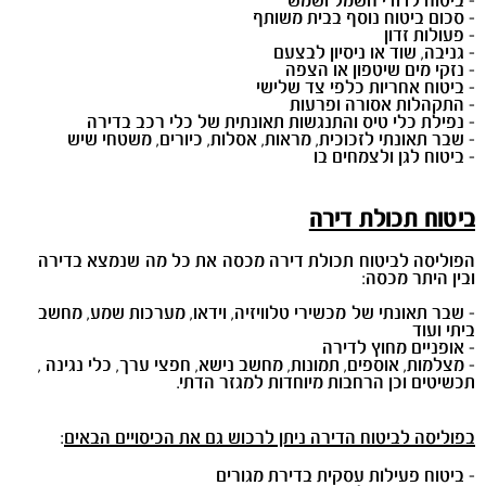
- ביטוח לדודי חשמל ושמש
- סכום ביטוח נוסף בבית משותף
- פעולות זדון
- גניבה, שוד או ניסיון לבצעם
- נזקי מים שיטפון או הצפה
- ביטוח אחריות כלפי צד שלישי
- התקהלות אסורה ופרעות
- נפילת כלי טיס והתנגשות תאונתית של כלי רכב בדירה
- שבר תאונתי לזכוכית, מראות, אסלות, כיורים, משטחי שיש
- ביטוח לגן ולצמחים בו
ביטוח תכולת דירה
הפוליסה לביטוח תכולת דירה מכסה את כל מה שנמצא בדירה
ובין היתר מכסה:
- שבר תאונתי של מכשירי טלוויזיה, וידאו, מערכות שמע, מחשב
ביתי ועוד
- אופניים מחוץ לדירה
- מצלמות, אוספים, תמונות, מחשב נישא, חפצי ערך, כלי נגינה ,
תכשיטים וכן הרחבות מיוחדות למגזר הדתי.
בפוליסה לביטוח הדירה ניתן לרכוש גם את הכיסויים הבאים
:
- ביטוח פעילות עסקית בדירת מגורים