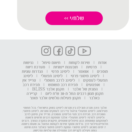
אודות
|
שירות לקוחות
|
תיאום טיפול
|
נגישות
|
פרטיות
|
תובענות ייצוגיות
|
מערכת דיווח
מוסכים
|
אוואטר
|
ליסינג פרטי
|
הגדרות עוגיות
|
ליסינג מימוני פרטי
|
ליסינג תפעולי
|
ליסינג
תפעולי לעסקים
|
ליסינג לרכב חשמלי
|
טרייד אין
|
אופנועים
|
מכירת רכב משומש
|
מכירת רכב
|
המגזין של אלבר
|
תקנון אלבר BLISS
|
תקנון מגוון רכבים החל מ-30 ש"ח ליום
|
קריירה
באלבר
|
תקנון פעילות גולשים אלבר מאצ'
אלבר הינה חברה מובילה בין חברות ליסינג בשוק הישראלי, בכל תחומי
פעילותה: ליסינג תפעולי וניהול ציי רכב לעסקים וחברות, ליסינג מימוני,
השכרת רכב, מכירת רכב מצי הליסינג והשכרה, טרייד אין, מימון לרכב
וליסינג לפרטי. ליסינג תפעולי- אלבר מספקת רכבים חדשים ודואגת
לאחזקתם השוטפת. כגון: טיפולים שוטפים, תיקונים במקרה הצורך, רכבים
חלופיים,חילוצי דרך, גרירות ומוקד שירות לקוחות הפועל 24 שעות ביממה
7 ימים בשבוע. ליסינג מימוני- עסקת ליסינג מימוני באלבר הינה שיטה
נוחה ויעילה לקניית רכב המוזילה את עלויות הרכישה.