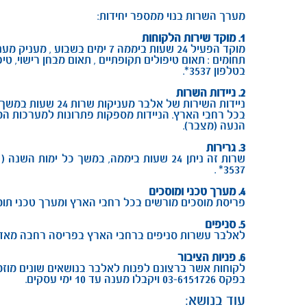
מערך השרות בנוי ממספר יחידות:
1. מוקד שירות הלקוחות
מוקד הפעיל 24 שעות ביממה 7 ימים בשבוע , מעניק מענה לכלל לקוחות אלבר במגוון
תחומים : תאום טיפולים תקופתיים , תאום מבחן רישוי, טיפ
בטלפון 3537*.
2. ניידות השרות
ניידות השירות של אלבר מעניקות שרות 24 שעות במשך כל ימות השנה ( למעט יום כיפור )
בכל רחבי הארץ. הניידות מספקות פתרונות למערכות המיגון
הנעה (מצבר).
3. גרירות
שרות זה ניתן 24 שעות ביממה, במשך כל י
3537* .
4. מערך טכני ומוסכים
פריסת מוסכים מורשים בכל רחבי הארץ ומערך טכני תומ
5. סניפים
לאלבר עשרות סניפים ברחבי הארץ בפריסה רחבה מאד 
6. פניות הציבור
לקוחות אשר ברצונם לפנות לאלבר בנושאים שונים מוזמ
בפקס 03-6151726 ויקבלו מענה עד 10 ימי עסקים.
עוד בנושא: