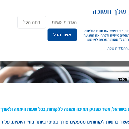
×
 שלך חשובה
נג פרטי
ליסינג תפעולי
השכרת רכב
שירותים נוספים
כתבות ומא
הגדרות עוגיות
דחה הכל
אנחנו משתמשים בעוגיות כדי לשפר את חווית הגלישה 
אשר הכל
שלך. להציג תכנים מותאמים אישית ולנתח את התנועה 
באתר. לחיצה על “אשר הכל” מהווה הסכמה לשימוש 
 ההגדרות שלך.
 אלבר
ישראל, אשר מעניק תמיכה ומענה ללקוחות, בכל שעות היממה ולאורך כ
אשר ברשות לקוחותינו מספקים צורך בסיסי ביותר בחיי היומיום. על